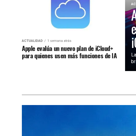
AC
A
e
i
ACTUALIDAD
1 semana atrás
Apple evalúa un nuevo plan de iCloud+
para quienes usen más funciones de IA
La
br