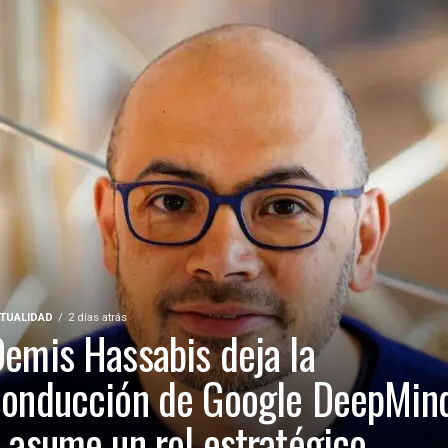
TUALIDAD
2 días atrás
emis Hassabis deja la
conducción de Google DeepMin
 asume un rol estratégico