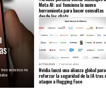
Meta AI: así funciona la nueva
herramienta para hacer consultas
desde los chats
n
as
ACTUALIDAD
2 semanas atrás
Nvidia lanzó una alianza global para
 tres accesos no
reforzar la seguridad de la IA tras 
izaba
ataque a Hugging Face