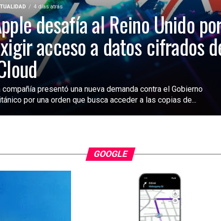
TUALIDAD
4 días atrás
pple desafía al Reino Unido po
xigir acceso a datos cifrados d
Cloud
 compañía presentó una nueva demanda contra el Gobierno
itánico por una orden que busca acceder a las copias de...
GOOGLE