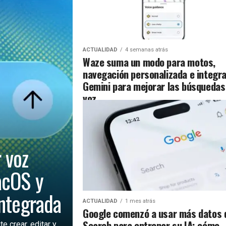
ACTUALIDAD
4 semanas atrás
Waze suma un modo para motos,
navegación personalizada e integr
Gemini para mejorar las búsquedas
voz
 voz
acOS y
integrada
ACTUALIDAD
1 mes atrás
Google comenzó a usar más datos 
Search para entrenar su IA: cómo
 crear, editar y