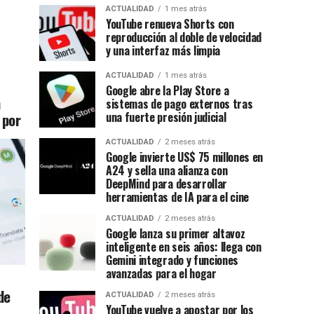
ACTUALIDAD
1 mes atrás
YouTube renueva Shorts con
reproducción al doble de velocidad
y una interfaz más limpia
ACTUALIDAD
1 mes atrás
Google abre la Play Store a
a
sistemas de pago externos tras
 por
una fuerte presión judicial
ACTUALIDAD
2 meses atrás
Google invierte US$ 75 millones en
A24 y sella una alianza con
DeepMind para desarrollar
herramientas de IA para el cine
ACTUALIDAD
2 meses atrás
Google lanza su primer altavoz
inteligente en seis años: llega con
Gemini integrado y funciones
avanzadas para el hogar
de
ACTUALIDAD
2 meses atrás
YouTube vuelve a apostar por los