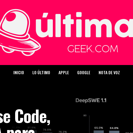
INICIO
LO ÚLTIMO
APPLE
GOOGLE
NOTA DE VOZ
se Code,
A para