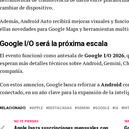
cambiar de dispositivo.
Además, Android Auto recibirá mejoras visuales y funcion
ellas novedades para Google Maps y herramientas mult
Google I/O será la próxima escala
El evento funcionó como antesala de
Google I/O 2026
, 
esperan más detalles técnicos sobre Android, Gemini, Ch
compañía.
Con estos anuncios, Google busca reforzar a
Android
com
conectado, en un año clave para la expansión de la intelig
RELACIONADO:
APPLE
DESTACADAS
GEMINI
GOOGLE
IA
IN
NO TE PIERDAS
TA
Apple lanza suscripciones mensuales con
Go