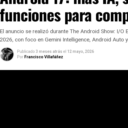
funciones para comp
El anuncio se realizó durante The Android Show: I/O 
2026, con foco en Gemini Intelligence, Android Auto y
Publicado
3 meses atrás
el
12 mayo, 2026
Por
Francisco Villafáñez