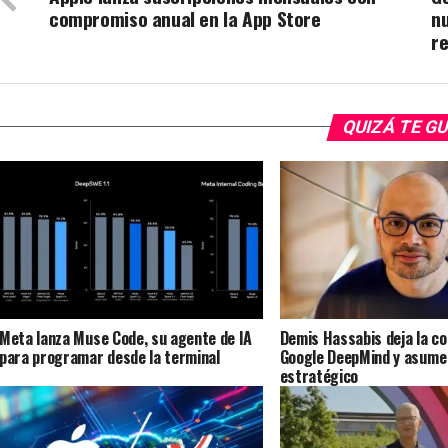
compromiso anual en la App Store
n
r
QUIZÁ TE G
Meta lanza Muse Code, su agente de IA
Demis Hassabis deja la c
para programar desde la terminal
Google DeepMind y asume 
estratégico