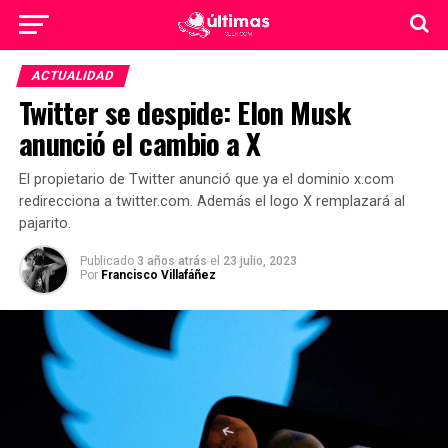
ACTUALIDAD
Twitter se despide: Elon Musk
anunció el cambio a X
El propietario de Twitter anunció que ya el dominio x.com
redirecciona a twitter.com. Además el logo X remplazará al
pajarito.
Publicado
3 años atrás
el
23 julio, 2023
Por
Francisco Villafáñez