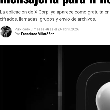
La aplicación de X Corp. ya aparece como gratuita en
cifrados, llamadas, grupos y envío de archivos.
Publicado
3 meses atrás
el
24 abril, 2026
Por
Francisco Villafáñez