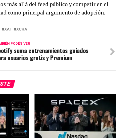
ios más allá del feed público y competir en el
cidad como principal argumento de adopción.
XAI
XCHAT
MBIÉN PODÉS VER
potify suma entrenamientos guiados
ara usuarios gratis y Premium
USTE