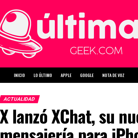
INICIO
LO ÚLTIMO
APPLE
GOOGLE
NOTA DE VOZ
ACTUALIDAD
X lanzó XChat, su nu
mensajería para iPh