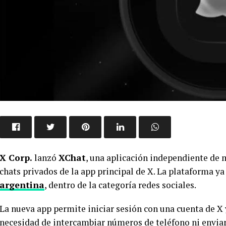
X Corp.
lanzó
XChat
, una aplicación independiente de 
chats privados de la app principal de X. La plataforma ya
argentina
, dentro de la categoría redes sociales.
La nueva app permite iniciar sesión con una cuenta de X y
necesidad de intercambiar números de teléfono ni enviar