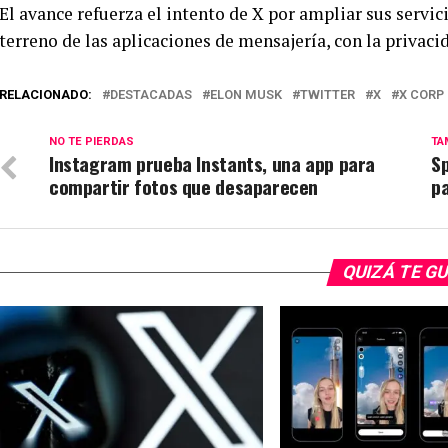
El avance refuerza el intento de X por ampliar sus servic
terreno de las aplicaciones de mensajería, con la priva
RELACIONADO:
DESTACADAS
ELON MUSK
TWITTER
X
X CORP
NO TE PIERDAS
TA
Instagram prueba Instants, una app para
S
compartir fotos que desaparecen
p
QUIZÁ TE G