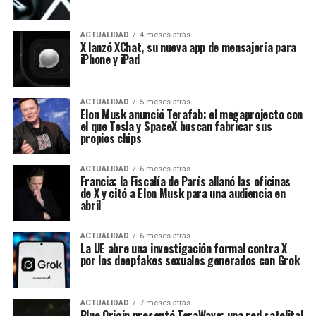
ACTUALIDAD
4 meses atrás
X lanzó XChat, su nueva app de mensajería para
iPhone y iPad
ACTUALIDAD
5 meses atrás
Elon Musk anunció Terafab: el megaprojecto con
el que Tesla y SpaceX buscan fabricar sus
propios chips
ACTUALIDAD
6 meses atrás
Francia: la Fiscalía de París allanó las oficinas
de X y citó a Elon Musk para una audiencia en
abril
ACTUALIDAD
6 meses atrás
La UE abre una investigación formal contra X
por los deepfakes sexuales generados con Grok
ACTUALIDAD
7 meses atrás
Blue Origin presentó TeraWave: una red satelital