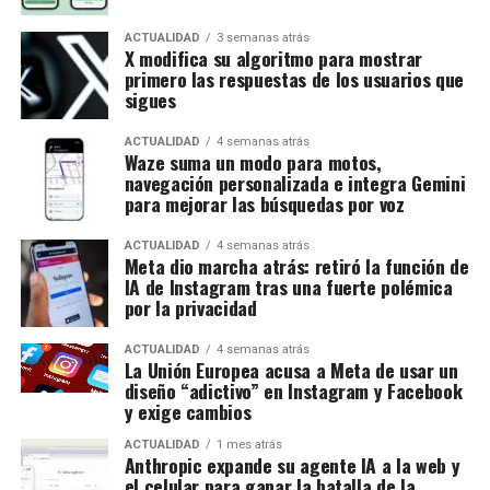
ACTUALIDAD
3 semanas atrás
X modifica su algoritmo para mostrar
primero las respuestas de los usuarios que
sigues
ACTUALIDAD
4 semanas atrás
Waze suma un modo para motos,
navegación personalizada e integra Gemini
para mejorar las búsquedas por voz
ACTUALIDAD
4 semanas atrás
Meta dio marcha atrás: retiró la función de
IA de Instagram tras una fuerte polémica
por la privacidad
ACTUALIDAD
4 semanas atrás
La Unión Europea acusa a Meta de usar un
diseño “adictivo” en Instagram y Facebook
y exige cambios
ACTUALIDAD
1 mes atrás
Anthropic expande su agente IA a la web y
el celular para ganar la batalla de la