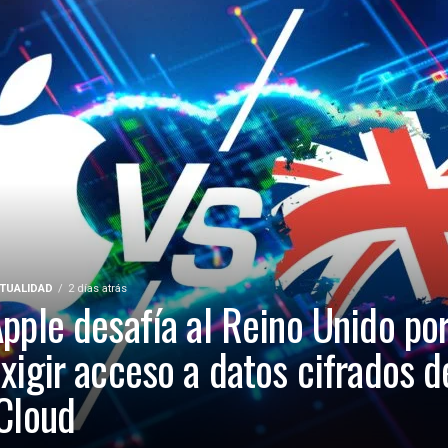
TUALIDAD
2 días atrás
pple desafía al Reino Unido po
xigir acceso a datos cifrados d
Cloud