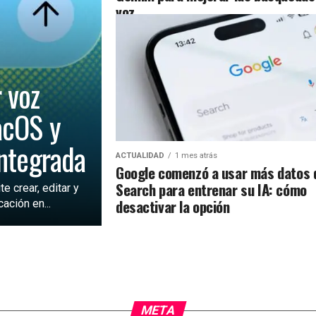
voz
 voz
acOS y
integrada
ACTUALIDAD
1 mes atrás
Google comenzó a usar más datos 
Search para entrenar su IA: cómo
 crear, editar y
desactivar la opción
ación en...
META