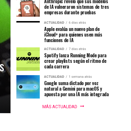
Anthropic reveló que sus modelos
de IA vulneraron sistemas de tres
empresas durante pruebas
ACTUALIDAD
6 días atrás
Apple evalúa un nuevo plan de
iCloud+ para quienes usen más
funciones de IA
ACTUALIDAD
7 días atrás
Spotify lanza Running Mode para
s
crear playlists según el ritmo de
cada carrera
ACTUALIDAD
1 semana atrás
Google suma dictado por voz
natural a Gemini para macOS y
apuesta por una IA más integrada
MÁS ACTUALIDAD