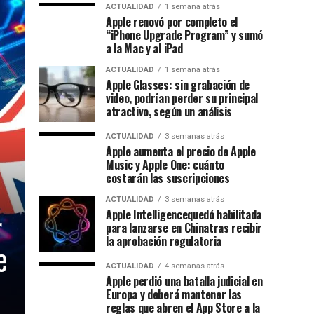
ACTUALIDAD
1 semana atrás
Apple renovó por completo el
“iPhone Upgrade Program” y sumó
a la Mac y al iPad
ACTUALIDAD
1 semana atrás
Apple Glasses: sin grabación de
video, podrían perder su principal
atractivo, según un análisis
ACTUALIDAD
3 semanas atrás
Apple aumenta el precio de Apple
Music y Apple One: cuánto
costarán las suscripciones
ACTUALIDAD
3 semanas atrás
r
Apple Intelligencequedó habilitada
para lanzarse en Chinatras recibir
la aprobación regulatoria
e
ACTUALIDAD
4 semanas atrás
Apple perdió una batalla judicial en
Europa y deberá mantener las
reglas que abren el App Store a la