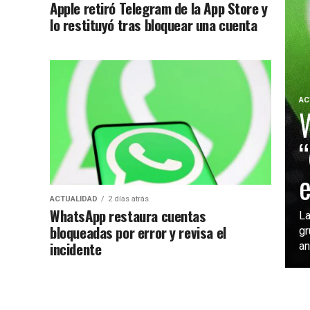
Apple retiró Telegram de la App Store y
lo restituyó tras bloquear una cuenta
AC
“
e
ACTUALIDAD
2 días atrás
WhatsApp restaura cuentas
La
bloqueadas por error y revisa el
gr
incidente
an