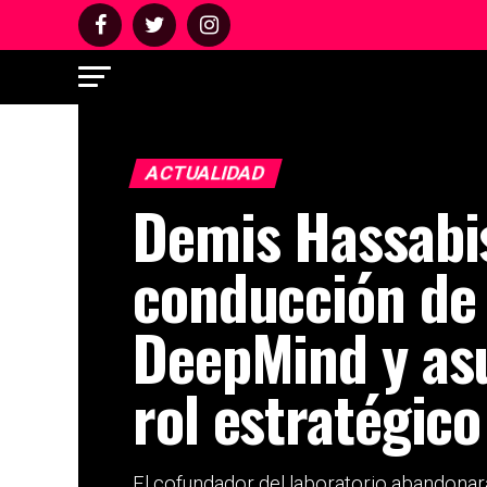
ACTUALIDAD
Demis Hassabis
conducción de
DeepMind y a
rol estratégico
El cofundador del laboratorio abandonará