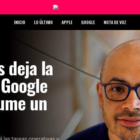
INICIO
LO ÚLTIMO
APPLE
GOOGLE
NOTA DE VOZ
 deja la
 Google
sume un
 las tareas operativas y