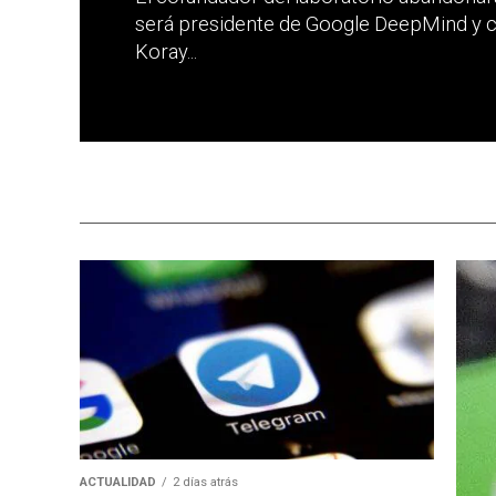
será presidente de Google DeepMind y cie
Koray...
ACTUALIDAD
2 días atrás