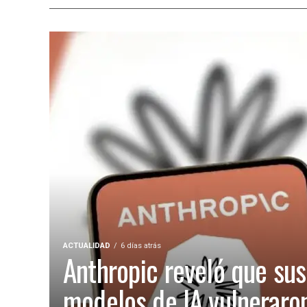
ACTUALIDAD
6 días atrás
Anthropic reveló que sus
modelos de IA vulneraro