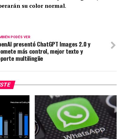
uperarán su color normal
.
MBIÉN PODÉS VER
penAI presentó ChatGPT Images 2.0 y
romete más control, mejor texto y
porte multilingüe
USTE