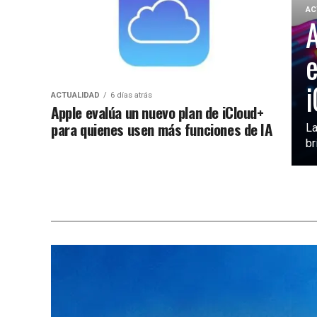
AC
A
e
i
ACTUALIDAD
6 días atrás
Apple evalúa un nuevo plan de iCloud+
para quienes usen más funciones de IA
La
br