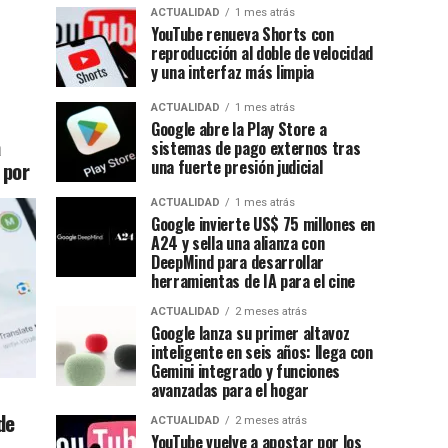
ACTUALIDAD
1 mes atrás
YouTube renueva Shorts con
reproducción al doble de velocidad
y una interfaz más limpia
ACTUALIDAD
1 mes atrás
Google abre la Play Store a
a
sistemas de pago externos tras
 por
una fuerte presión judicial
ACTUALIDAD
1 mes atrás
Google invierte US$ 75 millones en
A24 y sella una alianza con
DeepMind para desarrollar
herramientas de IA para el cine
ACTUALIDAD
2 meses atrás
Google lanza su primer altavoz
inteligente en seis años: llega con
Gemini integrado y funciones
avanzadas para el hogar
de
ACTUALIDAD
2 meses atrás
YouTube vuelve a apostar por los