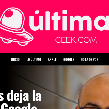
INICIO
LO ÚLTIMO
APPLE
GOOGLE
NOTA DE VOZ
 deja la
 Google