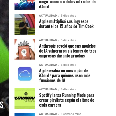
exigir acceso a datos cifrados de
iCloud
ACTUALIDAD
5 días atrás
Apple multiplicó sus ingresos
durante los 15 años de Tim Cook
ACTUALIDAD
5 días atrás
Anthropic reveló que sus modelos
de IA vulneraron sistemas de tres
empresas durante pruebas
ACTUALIDAD
6 días atrás
Apple evalúa un nuevo plan de
iCloud+ para quienes usen más
funciones de IA
ACTUALIDAD
6 días atrás
Spotify lanza Running Mode para
s
crear playlists según el ritmo de
cada carrera
ACTUALIDAD
1 semana atrás