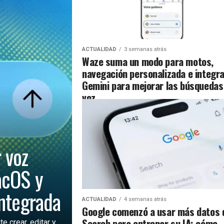
ACTUALIDAD
3 semanas atrás
Waze suma un modo para motos,
navegación personalizada e integr
Gemini para mejorar las búsquedas
voz
 voz
acOS y
integrada
ACTUALIDAD
4 semanas atrás
Google comenzó a usar más datos 
Search para entrenar su IA: cómo
 crear, editar y