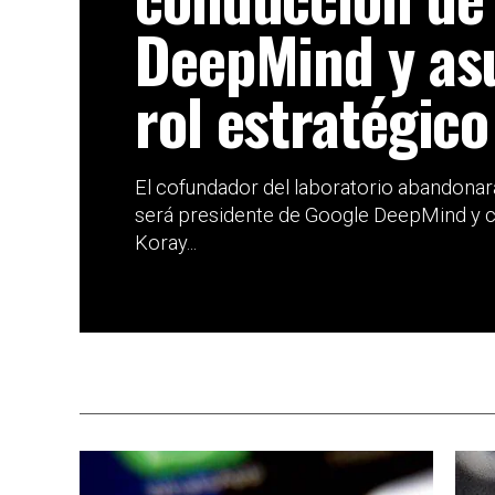
DeepMind y a
rol estratégico
El cofundador del laboratorio abandonará
será presidente de Google DeepMind y cie
Koray...