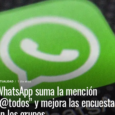
TUALIDAD
1 día atrás
WhatsApp suma la mención
@todos” y mejora las encuesta
n los grupos