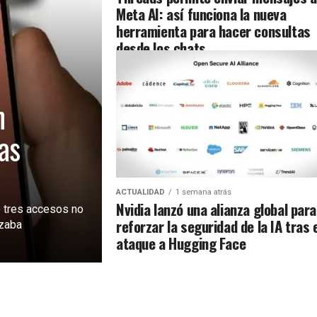
Meta AI: así funciona la nueva
herramienta para hacer consultas
desde los chats
n
as
ACTUALIDAD
1 semana atrás
Nvidia lanzó una alianza global para
 tres accesos no
reforzar la seguridad de la IA tras 
izaba
ataque a Hugging Face