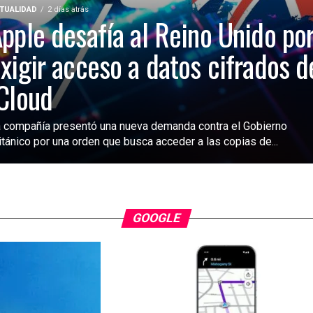
TUALIDAD
2 días atrás
pple desafía al Reino Unido po
xigir acceso a datos cifrados d
Cloud
 compañía presentó una nueva demanda contra el Gobierno
itánico por una orden que busca acceder a las copias de...
GOOGLE