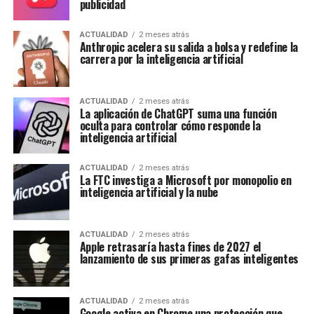
publicidad
ACTUALIDAD
2 meses atrás
Anthropic acelera su salida a bolsa y redefine la
carrera por la inteligencia artificial
ACTUALIDAD
2 meses atrás
La aplicación de ChatGPT suma una función
oculta para controlar cómo responde la
inteligencia artificial
ACTUALIDAD
2 meses atrás
La FTC investiga a Microsoft por monopolio en
inteligencia artificial y la nube
ACTUALIDAD
2 meses atrás
Apple retrasaría hasta fines de 2027 el
lanzamiento de sus primeras gafas inteligentes
ACTUALIDAD
2 meses atrás
Google activa en Chrome una protección que