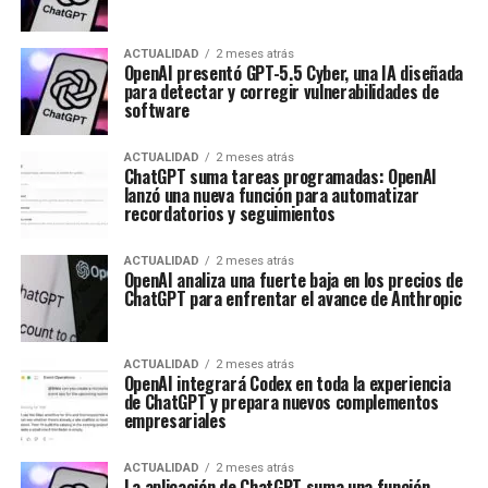
ACTUALIDAD
2 meses atrás
OpenAI presentó GPT-5.5 Cyber, una IA diseñada
para detectar y corregir vulnerabilidades de
software
ACTUALIDAD
2 meses atrás
ChatGPT suma tareas programadas: OpenAI
lanzó una nueva función para automatizar
recordatorios y seguimientos
ACTUALIDAD
2 meses atrás
OpenAI analiza una fuerte baja en los precios de
ChatGPT para enfrentar el avance de Anthropic
ACTUALIDAD
2 meses atrás
OpenAI integrará Codex en toda la experiencia
de ChatGPT y prepara nuevos complementos
empresariales
ACTUALIDAD
2 meses atrás
La aplicación de ChatGPT suma una función