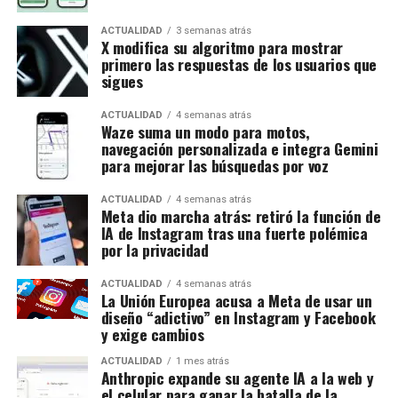
ACTUALIDAD
3 semanas atrás
X modifica su algoritmo para mostrar
primero las respuestas de los usuarios que
sigues
ACTUALIDAD
4 semanas atrás
Waze suma un modo para motos,
navegación personalizada e integra Gemini
para mejorar las búsquedas por voz
ACTUALIDAD
4 semanas atrás
Meta dio marcha atrás: retiró la función de
IA de Instagram tras una fuerte polémica
por la privacidad
ACTUALIDAD
4 semanas atrás
La Unión Europea acusa a Meta de usar un
diseño “adictivo” en Instagram y Facebook
y exige cambios
ACTUALIDAD
1 mes atrás
Anthropic expande su agente IA a la web y
el celular para ganar la batalla de la