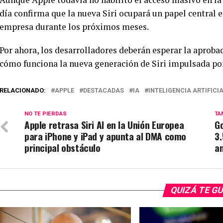
día confirma que la nueva Siri ocupará un papel central en
empresa durante los próximos meses.
Por ahora, los desarrolladores deberán esperar la aprob
cómo funciona la nueva generación de Siri impulsada po
RELACIONADO:
APPLE
DESTACADAS
IA
INTELIGENCIA ARTIFICI
NO TE PIERDAS
TA
Apple retrasa Siri AI en la Unión Europea
G
para iPhone y iPad y apunta al DMA como
3.
principal obstáculo
a
QUIZÁ TE G